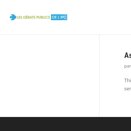
As
pa
Thi
sem